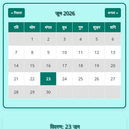
जून 2026
« पिछला
अगला »
रवि
सोम
मंगल
बुध
गुरु
शुक्र
शनि
1
2
3
4
5
6
7
8
9
10
11
12
13
14
15
16
17
18
19
20
21
22
23
24
25
26
27
28
29
30
विवरण: 23 जून