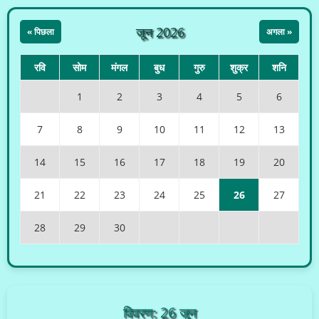
जून 2026
« पिछला
अगला »
रवि
सोम
मंगल
बुध
गुरु
शुक्र
शनि
1
2
3
4
5
6
7
8
9
10
11
12
13
14
15
16
17
18
19
20
21
22
23
24
25
26
27
28
29
30
विवरण: 26 जून