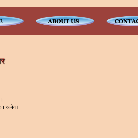
ार
ो।
 तक। आमेन।