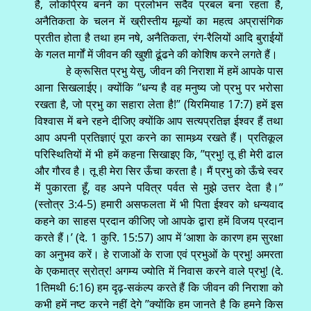
है, लोकप्रिय बनने का प्रलोभन सदैव प्रबल बना रहता है,
अनैतिकता के चलन में ख्रीस्तीय मूल्यों का महत्व अप्रासंगिक
प्रतीत होता है तथा हम नषे, अनैतिकता, रंग-रैलियों आदि बुराईयों
के गलत मार्गों में जीवन की खुशी ढूंढने की कोशिष करने लगते हैं।
हे क्रूसित प्रभु येसु, जीवन की निराशा में हमें आपके पास
आना सिखलाईए। क्योंकि ’’धन्य है वह मनुष्य जो प्रभु पर भरोसा
रखता है, जो प्रभु का सहारा लेता है!’’ (यिरमियाह 17:7) हमें इस
विश्वास में बने रहने दीजिए क्योंकि आप सत्यप्रतिज्ञ ईश्वर हैं तथा
आप अपनी प्रतिज्ञाएं पूरा करने का सामथ्र्य रखते हैं। प्रतिकूल
परिस्थितियों में भी हमें कहना सिखाइए कि, ’’प्रभु! तू ही मेरी ढाल
और गौरव है। तू ही मेरा सिर ऊँचा करता है। मैं प्रभु को ऊँचे स्वर
में पुकारता हूँ, वह अपने पवित्र पर्वत से मुझे उत्तर देता है।’’
(स्तोत्र 3:4-5) हमारी असफलता में भी पिता ईश्वर को धन्यवाद
कहने का साहस प्रदान कीजिए जो आपके द्वारा हमें विजय प्रदान
करते हैं।’ (दे. 1 कुरि. 15:57) आप में ’आशा के कारण हम सुरक्षा
का अनुभव करें। हे राजाओं के राजा एवं प्रभुओं के प्रभु! अमरता
के एकमात्र स्रोत्र! अगम्य ज्योति में निवास करने वाले प्रभु! (दे.
1तिमथी 6:16) हम दृढ़-सकंल्प करते हैं कि जीवन की निराशा को
कभी हमें नष्ट करने नहीं देगे ’’क्योंकि हम जानते है कि हमने किस