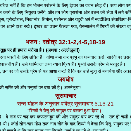
चित नहीं है कि हम भोजन परोसने के लिए ईश्वर का वचन छोड़ दें। आप लोग अपने बी
 कार्य के लिए नियुक्त करेंगे, और हम लोग प्रार्थना और वचन की सेवा में लगे रहे
्पुस, प्रोखोरुस, निकानोर, तिमोन, परमेनस और यहूदी धर्म में नवदीक्षित अंताखिया-
उन पर अपने हाथ रखे। ईश्वर का वचन फैलता गया, येरुसालेम में शिष्यों की संख्या
भजन : स्तोत्र 32:1-2,4-5,18-19
े। तुझ पर ही हमारा भरोसा है। (अथवा : अल्लेलूया!)
न करना भक्तों के लिए उचित है। वीणा बजा कर प्रभु का धन्यवाद करो, सारंगी पर उ
वासनीय हैं। उसे धार्मिकता तथा न्याय प्रिय हैं। पृथ्वी उसके प्रेम से भरपूर है।
ी है, उन पर जो उसके प्रेम से यह आशा करते हैं कि वह उन्हें मृत्यु से बचायेगा 
जयघोष
की सृष्टि की और मनुष्यों पर दया की है। अल्लेलूया!
सुसमाचार
सन्त योहन के अनुसार पवित्र सुसमाचार 6:16-21
"शिष्यों ने येसु को समुद्र पर चलता हुआ देखा।"
र आये। वे नाव पर चढ़ कर कफरनाहूम की ओर समुद्र पार कर रहे थे। रात हो च
 रही थी। कोई तीन-चार मील तक नाव खेने के बाद शिष्यों ने देखा कि येसु, समुद्र पर 
़ाना ही चाहते थे कि नाव तुरन्त उस किनारे, जहाँ वे जा रहे थे, लग गयी।