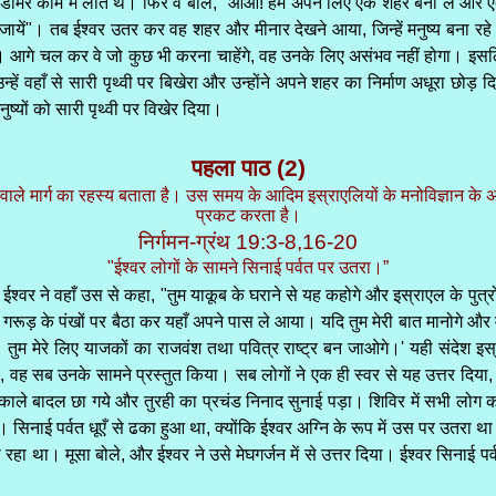
लिए डामर काम में लाते थे। फिर वे बोले, "आओ! हम अपने लिए एक शहर बना लें और
जायें"। तब ईश्वर उतर कर वह शहर और मीनार देखने आया, जिन्हें मनुष्य बना रहे
र है। आगे चल कर वे जो कुछ भी करना चाहेंगे, वह उनके लिए असंभव नहीं होगा। इ
्हें वहाँ से सारी पृथ्वी पर बिखेरा और उन्होंने अपने शहर का निर्माण अधूरा छोड
ुष्यों को सारी पृथ्वी पर विखेर दिया।
पहला पाठ (2)
ले मार्ग का रहस्य बताता है। उस समय के आदिम इस्राएलियों के मनोविज्ञान के अन
प्रकट करता है।
निर्गमन-ग्रंथ 19:3-8,16-20
"ईश्वर लोगों के सामने सिनाई पर्वत पर उतरा।”
ईश्वर ने वहाँ उस से कहा, "तुम याकूब के घराने से यह कहोगे और इस्राएल के पुत्रों को
रूड़ के पंखों पर बैठा कर यहाँ अपने पास ले आया। यदि तुम मेरी बात मानोगे और मेरे 
। तुम मेरे लिए याजकों का राजवंश तथा पवित्र राष्ट्र बन जाओगे।' यही संदेश इस
 वह सब उनके सामने प्रस्तुत किया। सब लोगों ने एक ही स्वर से यह उत्तर दिया, 
ले बादल छा गये और तुरही का प्रचंड निनाद सुनाई पड़ा। शिविर में सभी लोग कां
ये। सिनाई पर्वत धूएँ से ढका हुआ था, क्योंकि ईश्वर अग्नि के रूप में उस पर उतर
 रहा था। मूसा बोले, और ईश्वर ने उसे मेघगर्जन में से उत्तर दिया। ईश्वर सिनाई 