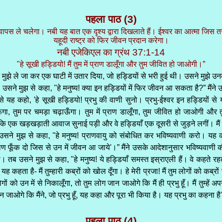
पहला पाठ (3)
श वापस ले चलेगा। नबी यह बात एक दृश्य द्वारा दिखलाते हैं। ईश्वर का आत्मा जिस 
यहूदी राष्ट्र को फिर जीवन प्रदान करेगा।
नबी एजेकिएल का ग्रंथ 37:1-14
"हे सूखी हड्डियो! मैं तुम में प्राण डालूँगा और तुम जीवित हो जाओगी।”
े मुझे ले जा कर एक घाटी में उतार दिया, जो हड्डियों से भरी हुई थी। उसने मुझे उनक
े मुझ से कहा, "हे मनुष्य! क्या इन हड्डियों में फिर जीवन आ सकता है?” मैंने उत
 यह कहो, 'हे सूखी हड्डियो! प्रभु की वाणी सुनो। प्रभु-ईश्वर इन हड्डियों से यह
रूँगा, तुम पर चमड़ा चढ़ाऊँगा। तुम में प्राण डालूँगा, तुम जीवित हो जाओगी और त
ि एक खड़खड़ाती आवाज सुनाई पड़ी और वे हड्डियाँ एक दूसरी से जुड़ने लगीं। मैं द
। उसने मुझ से कहा, "हे मनुष्य! प्राणवायु को संबोधित कर भविष्यवाणी करो। यह
राण फूँक दो जिस से उन में जीवन आ जाये'।” मैंने उसके आदेशानुसार भविष्यवाणी की
तब उसने मुझ से कहा, "हे मनुष्य! ये हड्डियाँ समस्त इस्राएली हैं। वे कहते रहते
ु यह कहता है- मैं तुम्हारी कब्रों को खोल दूँगा। हे मेरी प्रजा! मैं तुम लोगों को
ोगों को उन में से निकालूँगा, तो तुम लोग जान जाओगे कि मैं ही प्रभु हूँ। मैं तुम्हे
 जाओगे कि मैंने, जो प्रभु हूँ, यह कहा और पूरा भी किया है। यह प्रभु का कहना है
पहला पाठ (4)