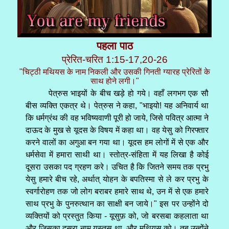
पहला पाठ
प्रेरित-चरित 1:15-17,20-26
"चिट्ठी मथियस के नाम निकली और उसकी गिनती ग्यारह प्रेरितों के
साथ होने लगी।"
पेत्रुस भाइयों के बीच खड़े हो गये। वहाँ लगभग एक सौ
बीस व्यक्ति एकत्र थे। पेत्रुस ने कहा, "भाइयो! यह अनिवार्य था
कि धर्मग्रंथ की वह भविष्यवाणी पूरी हो जाये, जिसे पवित्र आत्मा ने
दाऊद के मुख से यूदस के विषय में कहा था। वह येसु को गिरफ्तार
करने वालों का अगुआ बन गया था। यूदस हम लोगों में से एक और
धर्मसेवा में हमारा साथी था। स्तोत्र-संहिता में यह लिखा है कोई
दूसरा उसका पद ग्रहण करे। उचित है कि जितने समय तक प्रभु
येसु हमारे बीच रहे, अर्थात् योहन के बपतिस्मा से ले कर प्रभु के
स्वर्गारोहण तक जो लोग बराबर हमारे साथ थे, उन में से एक हमारे
साथ प्रभु के पुनरुत्थान का साक्षी बन जाये।" इस पर उन्होंने दो
व्यक्तियों को प्रस्तुत किया - यूसुफ़ को, जो बरसबा कहलाता था
और जिसका दूसरा नाम युस्तुस था, और मथियस को। तब उन्होंने