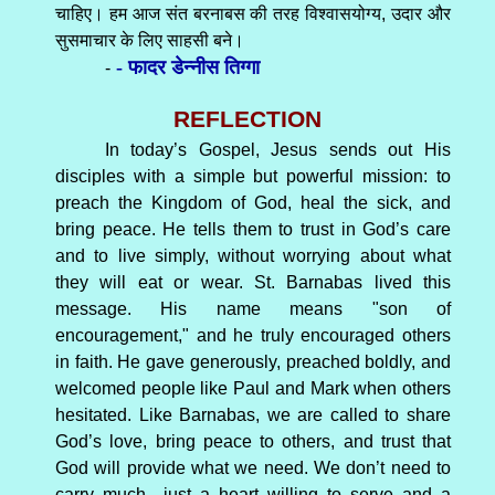
चाहिए। हम आज संत बरनाबस की तरह विश्वासयोग्य, उदार और
सुसमाचार के लिए साहसी बने।
- फादर डेन्नीस तिग्गा
-
REFLECTION
In today’s Gospel, Jesus sends out His
disciples with a simple but powerful mission: to
preach the Kingdom of God, heal the sick, and
bring peace. He tells them to trust in God’s care
and to live simply, without worrying about what
they will eat or wear. St. Barnabas lived this
message. His name means "son of
encouragement," and he truly encouraged others
in faith. He gave generously, preached boldly, and
welcomed people like Paul and Mark when others
hesitated. Like Barnabas, we are called to share
God’s love, bring peace to others, and trust that
God will provide what we need. We don’t need to
carry much—just a heart willing to serve and a