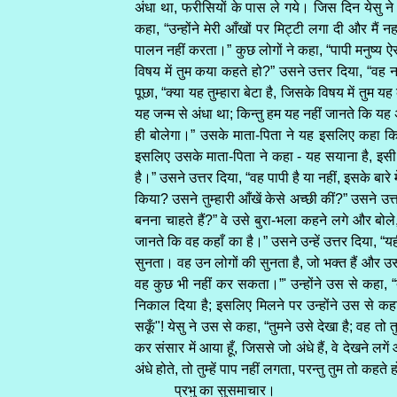
अंधा था, फरीसियों के पास ले गये। जिस दिन येसु न
कहा, “उन्होंने मेरी आँखों पर मिट्टी लगा दी और मैं
पालन नहीं करता।” कुछ लोगों ने कहा, “पापी मनुष्य ऐसे
विषय में तुम कया कहते हो?” उसने उत्तर दिया, “वह 
पूछा, “क्या यह तुम्हारा बेटा है, जिसके विषय में तुम
यह जन्म से अंधा था; किन्तु हम यह नहीं जानते कि य
ही बोलेगा।” उसके माता-पिता ने यह इसलिए कहा कि व
इसलिए उसके माता-पिता ने कहा - यह सयाना है, इसी 
है।” उसने उत्तर दिया, “वह पापी है या नहीं, इसके बारे
किया? उसने तुम्हारी आँखें केसे अच्छी कीं?” उसने उत
बनना चाहते हैं?” वे उसे बुरा-भला कहने लगे और बोले, 
जानते कि वह कहाँ का है।” उसने उन्हें उत्तर दिया, “यह
सुनता। वह उन लोगों की सुनता है, जो भक्त हैं और उसकी
वह कुछ भी नहीं कर सकता।”' उन्होंने उस से कहा, “तू
निकाल दिया है; इसलिए मिलने पर उन्होंने उस से कहा,
सकूँ"! येसु ने उस से कहा, “तुमने उसे देखा है; वह तो तु
कर संसार में आया हूँ, जिससे जो अंधे हैं, वे देखने लग
अंधे होते, तो तुम्हें पाप नहीं लगता, परन्तु तुम तो कहत
प्रभु का सुसमाचार।