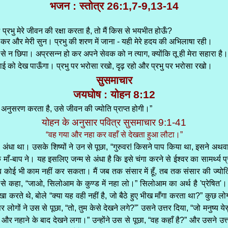
भजन : स्तोत्र 26:1,7-9,13-14
ूँ? प्रभु मेरे जीवन की रक्षा करता है, तो मैं किस से भयभीत होऊँ?
दया कर और मेरी सुन। प्रभु की शरण में जाना - यही मेरे हदय की अभिलाषा रही।
मुझ से न छिपा। अप्रसन्न हो कर अपने सेवक को न त्याग, क्योंकि तू ही मेरा सहारा है।
 भलाई को देख पाऊँगा। प्रभु पर भरोसा रखो, दृढ़ रहो और प्रभु पर भरोसा रखो।
सुसमाचार
जयघोष : योहन 8:12
मेरा अनुसरण करता है, उसे जीवन की ज्योति प्राप्त होगी।”
योहन के अनुसार पवित्र सुसमाचार 9:1-41
“वह गया और नहा कर वहाँ से देखता हुआ लौटा।”
म से अंधा था। उसके शिष्यों ने उन से पूछा, “गुरुवर! किसने पाप किया था, इसने अथवा 
माँ-बाप ने। यह इसलिए जन्म से अंधा है कि इसे चंगा करने से ईश्वर का सामर्थ्य प
ब कोई भी काम नहीं कर सकता। मैं जब तक संसार में हूँ, तब तक संसार की ज्योति 
े कहा, “जाओ, सिलोआम के कुण्ड में नहा लो।” सिलोआम का अर्थ है 'प्रेषित'।
 करते थे, बोले “क्या यह वही नहीं है, जो बैठे हुए भीख माँगा करता था?” कुछ लोग
ोगों ने उस से पूछा, “तो, तुम केसे देखने लगे?”' उसने उत्तर दिया, “जो मनुष्य येसु
हाने के बाद देखने लगा।” उन्होंने उस से पूछा, “वह कहाँ है?” और उसने उत्तर