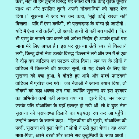
करो, नहीं तो हम तुम्हारे विरुद्ध यह साक्ष्य देंगे कि कोई युवक तुम्हारे
साथ था और इसलिए तुमने अपनी नौकरानियों को बाहर भेज
दिया।” सुसन्ना ने आह भर कर कहा, “मुझे कोई रास्ता नहीं
दिखता। यदि मैं ऐसा करूँगी, तो प्राणदण्ड के योग्य हो जाऊँगी।
यदि मैं ऐसा नहीं करूँगी, तो आपके हाथों से नहीं बच पाउँगी। फिर
भी प्रभु के सामने पाप करने की अपेक्षा निर्दोष ही आपके हाथों पड़
जाना मेरे लिए अच्छा है। इस पर सुसन्ना ऊँचे स्वर से चिल्लाने
लगी, किन्तु दोनों नेता उसके विरुद्ध चिल्लाने लगे और उन में से एक
ने दौड़ कर वाटिका का फाटक खोल दिया। जब घर के लोगों ने
वाटिका में चिल्लाने की आवाज सुनी, तो यह देखने के लिए कि
सुसन्ना को क्या हुआ, वे दौड़ते हुए आये और पार्श्व फाटकसे
वाटिका में प्रवेश कर गये। जब नेताओं ने अपना बयान दिया, तो
नौकरों को बड़ा धक्का लग गया; क्योंकि सुसन्ना पर इस प्रकार
का अभियोग कभी नहीं लगाया गया था। दूसरे दिन, जब जनता
उसके पति योआकिम के यहाँ एकत्र हो गयी थी, तो वे दुष्ट नेता
सुसन्ना को प्राणदण्ड दिलाने का षड्यंत्र रच कर आ पहुँचे।
उन्होंने जनता के सामने कहा। “हिलकीया की पुत्री, योआकिम की
पत्नी, सुसन्ना को बुला भेजो।” लोगों ने उसे बुला भेजा। वह अपने
माता-पिता, अपने बच्चों और अपने सब कुटुम्बियों के साथ आयी।