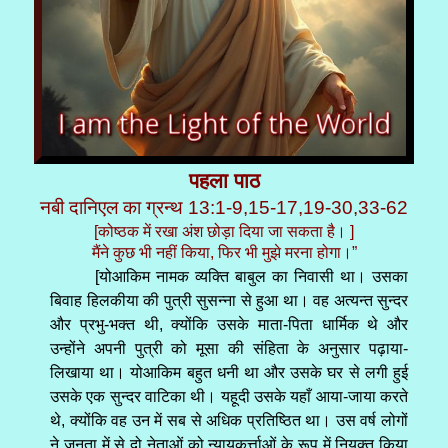
पहला पाठ
नबी दानिएल का ग्रन्थ 13:1-9,15-17,19-30,33-62
[कोष्ठक में रखा अंश छोड़ा दिया जा सकता है। ]
मैंने कुछ भी नहीं किया, फिर भी मुझे मरना होगा।”
[योआकिम नामक व्यक्ति बाबुल का निवासी था। उसका
बिवाह हिलकीया की पुत्री सुसन्ना से हुआ था। वह अत्यन्त सुन्दर
और प्रभु-भक्त थी, क्योंकि उसके माता-पिता धार्मिक थे और
उन्होंने अपनी पुत्री को मूसा की संहिता के अनुसार पढ़ाया-
लिखाया था। योआकिम बहुत धनी था और उसके घर से लगी हुई
उसके एक सुन्दर वाटिका थी। यहूदी उसके यहाँ आया-जाया करते
थे, क्योंकि वह उन में सब से अधिक प्रतिष्ठित था। उस वर्ष लोगों
ने जनता में से दो नेताओं को न्यायकर्त्ताओं के रूप में नियुक्त किया