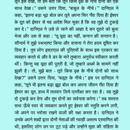
तूने इसे देखा, तो हमें बता कि तूने किस वृक्ष के नीचे दोनों को एक
साथ देखा।” उसने उत्तर दिया, “बाबुल के नीचे।'” दानिएल ने
कहा, “इतना बड़ा भूठ बोल कर तूने अपना सिर गँवा दिया है! ईश्वर
के दूत को ईश्वर से यह आदेश मिल चुका है कि वह तुझे दो टुकड़े
कर दे।” दानिएल ने उसे ले जाने की आज्ञा दे कर दूसरे को बुला
भेजा और उस से कहा : “तू यूदा का नहीं, कनान की सन्तान है।
सौन्दर्य ने तुझे पथभ्रष्ट किया और वासना ने तेरा हदय दूषित कर
दिया है। तुम लोग इस्राएल की पुत्रियों के साथ इस प्रकार का
व्यवहार करते थे और वे डर के मारे तुम्हारा अनुरोध स्वीकार करती
थीं। किन्तु यह यूदा की पुत्री है, जो तुम्हारे अधर्म के सामने नहीं
झुकी है। तो, मुझे बता - तूने किस वृक्ष के नीचे दोनों को साथ
देखा?” उसने उत्तर दिया, “बलूत के नीचे।” इस पर दानिएल ने
कहा, “तूने भी इतना बड़ा झूठ बोल कर अपना जीवन गँवा दिया है!
ईश्वर का दूत, हाथ में तलवार लिये प्रतीक्षा कर रहा है। वह तुझे
दो टुकड़े कर देगा और तुम दोनों का सर्वनाश करेगा।” तब समस्त
सभा ऊँचे स्वर से जयकार करते हुए ईश्वर की स्तुति करने लगी,
जो अपने पर भरोसा रखने वालों की रक्षा करता है। दानिएल ने
उनके अपने शब्दों द्वारा दोनों नेताओं की गवाही असत्य प्रमाणित की
थी, इसलिए लोग उन पर टूट पड़े और उन्होंने मूसा की संहिता के