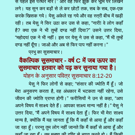
से पहले इसे पत्थर मारे।” और वह फिर झुक कर भूमि पर लिखने
लगे। यह सुन कर बड़ों से ले कर छोटों तक, सब के सब, एक-एक
करके खिसक गये। येसु अकेले रह गये और वह स्त्री बीच में खड़ी
रही। तब येसु ने सिर उठा कर उस से कहा, “नारी! वे लोग कहाँ
है? क्या एक ने भी तुम्हें दण्ड नहीं दिया?” उसने उत्तर दिया,
“महोदय! एक ने भी नहीं। इस पर येसु ने उस से कहा, “मैं भी तुम्हें
दण्ड नहीं दूँगा। जाओ और अब से फिर पाप नहीं करना।”
प्रभु का सुसमाचार।
वैकल्पिक सुसमाचार - वर्ष C में जब ऊपर का
सुसमाचार इतवार को पढ़ कर सुनाया गया है।
योहन के अनुसार पवित्र सुसमाचार 8:12-20
येसु ने फिर लोगों से कहा; “संसार की ज्योति मैं हूँ। जो
मेरा अनुसरण करता है, वह अंधकार में भटकता नहीं रहेगा, उसे
जीवन की ज्योति प्राप्त होगी।” फरीसियों ने उन से कहा, “आप
अपने विषय में साक्ष्य देते हैं। आपका साक्ष्य मान्य नहीं है।” येसु ने
उत्तर दिया, “मैं अपने विषय में साक्ष्य देता हूँ। फिर भी मेरा साक्ष्य
मान्य है, क्योंकि मैं यह जानता हूँ कि मैं कहाँ से आया हूँ और कहाँ
जा रहा हूँ। परन्तु तुम लोग नहीं जानते कि मैं कहाँ से आया हूँ और
कहाँ जा रहा हूँ। तुम मनुष्य की दृष्टि से न्याय करते हो। मैं किसी