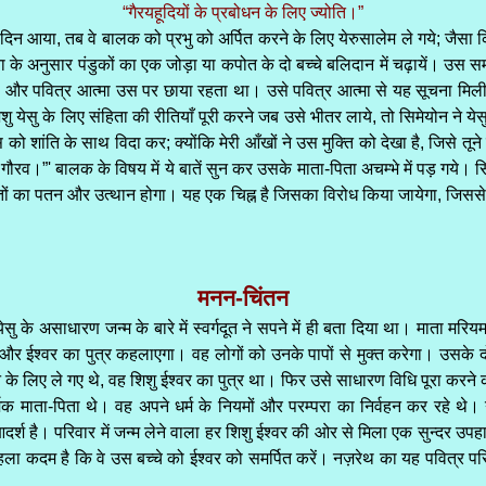
“गैरयहूदियों के प्रबोधन के लिए ज्योति।”
िन आया, तब वे बालक को प्रभु को अर्पित करने के लिए येरुसालेम ले गये; जैसा कि 
 के अनुसार पंडुकों का एक जोड़ा या कपोत के दो बच्चे बलिदान में चढ़ायें। उस सम
 था और पवित्र आत्मा उस पर छाया रहता था। उसे पवित्र आत्मा से यह सूचना मिली
ु येसु के लिए संहिता की रीतियाँ पूरी करने जब उसे भीतर लाये, तो सिमेयोन ने येस
 शांति के साथ विदा कर; क्योंकि मेरी आँखों ने उस मुक्ति को देखा है, जिसे तूने सब
गौरव।”' बालक के विषय में ये बातें सुन कर उसके माता-पिता अचम्भे में पड़ गये। 
तों का पतन और उत्थान होगा। यह एक चिह्न है जिसका विरोध किया जायेगा, जिससे
मनन-चिंतन
येसु के असाधारण जन्म के बारे में स्वर्गदूत ने सपने में ही बता दिया था। माता मर
गा और ईश्वर का पुत्र कहलाएगा। वह लोगों को उनके पापों से मुक्त करेगा। उसके
ने के लिए ले गए थे, वह शिशु ईश्वर का पुत्र था। फिर उसे साधारण विधि पूरा करने
मिक माता-पिता थे। वह अपने धर्म के नियमों और परम्परा का निर्वहन कर रहे थ
्श है। परिवार में जन्म लेने वाला हर शिशु ईश्वर की ओर से मिला एक सुन्दर उपहार 
ा कदम है कि वे उस बच्चे को ईश्वर को समर्पित करें। नज़रेथ का यह पवित्र परि