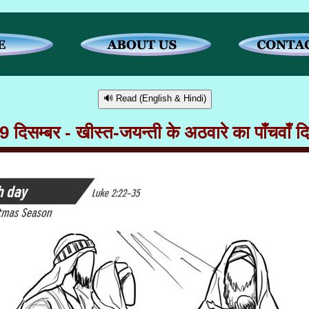
🔊 Read (English & Hindi)
9 दिसम्बर - खीस्त-जयन्ती के अठवारे का पाँचवाँ द