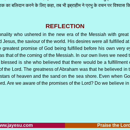
क का बलिदान करने के लिए कहा, तब भी इब्राहीम ने प्रभु के वचन पर विश्वास किया
REFLECTION
nality who ushered in the new era of the Messiah with great
hild Jesus, the saviour of the world. His desires were all fulfilled 
greatest promise of God being fulfilled before his own very eye
as that of the coming of the Messiah. In our own lives we need t
 blessed is she who believed that there would be a fulfillment
 of the Lord. The greatness of Abraham was that he believed in
tars of heaven and the sand on the sea shore. Even when God 
ord. Are we aware of the promises of the Lord? Do we believe i
w.jayesu.com
Praise the Lo