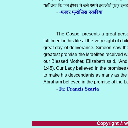
यहाँ तक कि जब ईश्वर ने उसे अपने इकलौते पुत्र इसहा
-फादर फ्रांसिस स्करिया
-
The Gospel presents a great perso
fulfilment in his life at the very sight of c
great day of deliverance. Simeon saw the 
greatest promise the Israelites received w
our Blessed Mother, Elizabeth said, “And
1:45). Our Lady believed in the promises
to make his descendants as many as the s
Abraham believed in the promise of the L
Fr. Francis Scaria
-
Copyright © ww