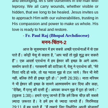
and belonging. let’s see ourselves in the man with
leprosy. We all carry wounds, whether visible or
hidden, that we long to be healed. Jesus invites us
to approach Him with our vulnerabilities, trusting in
His compassion and power to make us whole. His
love is ready to heal and restore.
Fr. Paul Raj (Bhopal Archdiocese)
-
मनन-चिंतन-2
आज के सुसमाचार में हम सबसे अच्छी प्रार्थनाओं में से एक
पाते हैं। कोढ़ी येसु से कहता है, "आप चाहें तो मुझे शुद्ध कर सकते
हैं"। एक आदर्श प्रार्थना में हम ईश्वर की इच्छा के आगे आत्म-
समर्पण करते हैं। गतसमनी की वाटिका में, येसु ने प्रार्थना की, “मेरे
पिता! यदि हो सके, तो यह प्याला मुझ से टल जाये। फिर भी मेरी
नही, बल्कि तेरी ही इच्छा पूरी हो।" (मत्ती 26:39)। माता मरियम
ने भी ईश्वर की इच्छा के सामने आत्मसमर्पण कर दिया और कहा,
"देखिए, मैं प्रभु की दासी हूँ। आपका कथन मुझ में पूरा हो जाये।"
(लूकस 1:38)। हमारे प्रभु जानते हैं कि हमें किस चीज़ की सबसे
ज़्यादा ज़रूरत है। वे हमें हम से ज्यादा जानते हैं। यिरमियाह
29:11 में हम पढ़ते हैं, "मैं तुम्हारे लिए निर्धारित अपनी योजनाएँ