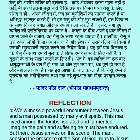
येसु की असीम शक्ति को दर्शाता है। कोई अंधकार इतना गहरा नहीं है,
कोई भी संघर्ष इतना बड़ा नहीं है कि उस पर विजय पाना येसु के लिए
संभव न हो। अपने जीवन में, जब हम चुनौतियों का सामना करते हैं या
अभिभूत महसूस करते हैं, तो हम येसु की ओर मुड़ सकते हैं, इस विश्वास
के साथ कि वह चंगाइ और पुनर्स्थापन ला सकते हैं। दूसरे, चंगा हुए
व्यक्ति की प्रतिक्रिया पर ध्यान दें। कब्रों के बीच अपने पृथक जीवन में
वापस जाने के बजाय, वह येसु के साथ रहना चाहता है। हालाँकि, येसु ने
उसे अपने लोगों के पास वापस जाने और ईश्वर ने उसके लिए जो किया है
उसकी खुशखबरी साझा करने का निर्देश दिया। यह हमें याद दिलाता है
कि येसु के साथ हमारी मुलाकातें सिर्फ हमारे लाभ के लिए नहीं हैं, वे
दूसरों के साथ साझा करने के लिए हैं। अंत में, वह व्यक्ति जो एक बार
अशुद्धात्माओं के वश में हो गया था और टूट गया था, अब पूर्ण हो गया है
और बहाल हो गया है। यह इस आशा की बात करता है कि येसु हममें से
प्रत्येक को नवीनीकरण तथा एक नई शुरुआत का मौका प्रदान करता
है।
- फादर पॉल राज (भोपाल महाधर्मप्रान्त)
-
REFLECTION
p>We witness a powerful encounter between Jesus
and a man possessed by many evil spirits. This man
lived among the tombs, isolated and tormented.
Imagine the pain and suffering he must have endured.
But then, Jesus arrives on the scene. The man,
sensing the presence of the Son of God, runs to Jesus