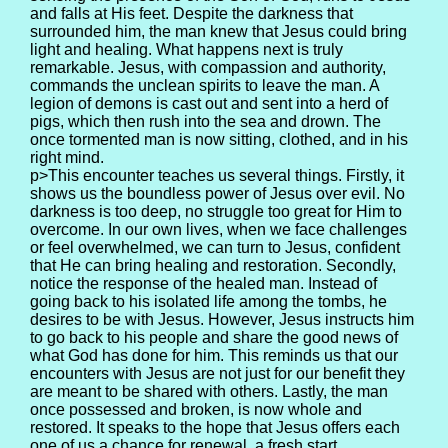
and falls at His feet. Despite the darkness that
surrounded him, the man knew that Jesus could bring
light and healing. What happens next is truly
remarkable. Jesus, with compassion and authority,
commands the unclean spirits to leave the man. A
legion of demons is cast out and sent into a herd of
pigs, which then rush into the sea and drown. The
once tormented man is now sitting, clothed, and in his
right mind.
p>This encounter teaches us several things. Firstly, it
shows us the boundless power of Jesus over evil. No
darkness is too deep, no struggle too great for Him to
overcome. In our own lives, when we face challenges
or feel overwhelmed, we can turn to Jesus, confident
that He can bring healing and restoration. Secondly,
notice the response of the healed man. Instead of
going back to his isolated life among the tombs, he
desires to be with Jesus. However, Jesus instructs him
to go back to his people and share the good news of
what God has done for him. This reminds us that our
encounters with Jesus are not just for our benefit they
are meant to be shared with others. Lastly, the man
once possessed and broken, is now whole and
restored. It speaks to the hope that Jesus offers each
one of us a chance for renewal, a fresh start.