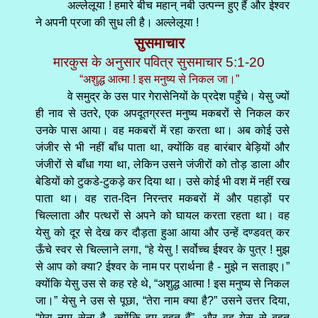
अल्लेलूया ! हमारे बीच महान्‌ नबी उत्पन्न हुए हैं और ईश्वर
ने अपनी प्रजा की सुध ली है। अल्लेलूया !
सुसमाचार
मारकुस के अनुसार पवित्र सुसमाचार 5:1-20
“अशुद्ध आत्मा ! इस मनुष्य से निकल जा।”
वे समुद्र के उस पार गेरासेनियों के प्रदेश पहुँचे। येसु ज्यों
ही नाव से उतरे, एक अपदूतग्रस्त मनुष्य मकबरों से निकल कर
उनके पास आया। वह मकबरों में रहा करता था। अब कोई उसे
जंजीर से भी नहीं बाँध पाता था, क्योंकि वह बारंबार बेड़ियों और
जंजीरों से बाँधा गया था, लेकिन उसने जंजीरों को तोड़ डाला और
बेडियों को टुकडे-टुकड़े कर दिया था। उसे कोई भी वश में नहीं रख
पाता था। वह रात-दिन निरन्तर मकबरों में और पहाड़ों पर
चिल्लाता और पत्थरों से अपने को घायल करता रहता था। वह
येसु को दूर से देख कर दौड़ता हुआ आया और उन्हें दण्डवत्‌ कर
ऊँचे स्वर से चिल्लाने लगा, “हे येसु ! सर्वोच्च ईश्वर के पुत्र ! मुझ
से आप को क्या? ईश्वर के नाम पर प्रार्थना है - मुझे न सताइए।”
क्योंकि येसु उस से कह रहे थे, “अशुद्ध आत्मा ! इस मनुष्य से निकल
जा।” येसु ने उस से पूछा, “तेरा नाम क्या है?” उसने उत्तर दिया,
“मेरा नाम सेना है, क्योंकि हम बहुत हैं”, और वह येसु से बहुत