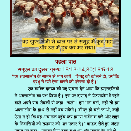
पहला पाठ
समूएल का दूसरा ग्रन्थ 15:13-14,30;16:5-13
“हम अबसालोम के सामने से भाग जायें। शिमई को कोसने दो, क्योंकि
प्रभु ने उसे ऐसा करने की प्रेरणा दी है।”
एक व्यक्ति दाऊद को यह सूचना देने आया कि इस्राएलियों
ने अबसालोम का पक्ष लिया है। इस पर दाऊद ने येरुसालेम में रहने
वाले अपने सब सेवकों से कहा, “चलो ! हम भाग चलें; नहीं तो हम
अबसालोम के हाथ से नहीं बच सकेंगे। शीघ्र ही चले जाओ, कहीं
ऐसा न हो कि वह अचानक पहुँच कर हमारा सर्वनाश करे और शहर
के निवासियों को तलवार की धार उतार दे।” दाऊद रोते हुए जैतून
पहाड़ पर चढ़ा। उसका सिर ढका हुआ था और उसके पैर नंगे थे।